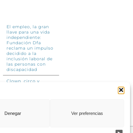
INFÓRMATE
El empleo, la gran
llave para una vida
independiente:
Fundación Dfa
reclama un impulso
decidido a la
inclusión laboral de
las personas con
discapacidad
Clown, circo y
magia: el Jardín de
las Artes dinamizará
las noches
veraniegas del 10 al
12 de julio con su
segundo “Festival
Denegar
Ver preferencias
Ambulantes”