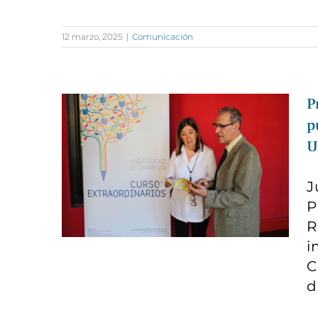
12 marzo, 2025
|
Comunicación
P
p
U
J
P
R
i
C
d