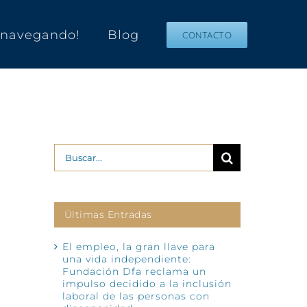
s navegando!
Blog
CONTACTO
Buscar:
Últimas Entradas
El empleo, la gran llave para
una vida independiente:
Fundación Dfa reclama un
impulso decidido a la inclusión
laboral de las personas con