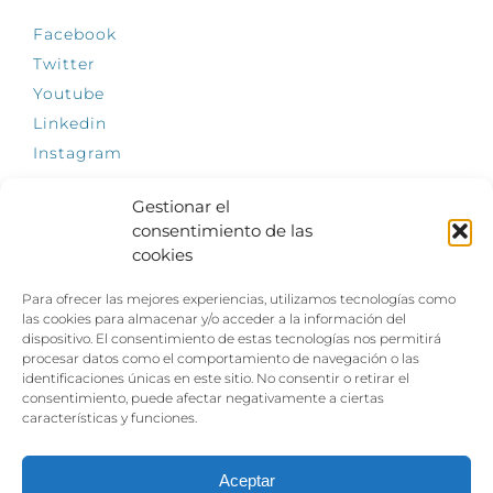
Facebook
Twitter
Youtube
Linkedin
Instagram
Gestionar el
consentimiento de las
cookies
INFÓRMATE
Para ofrecer las mejores experiencias, utilizamos tecnologías como
El empleo, la gran llave para una vida
las cookies para almacenar y/o acceder a la información del
independiente: Fundación Dfa reclama un
dispositivo. El consentimiento de estas tecnologías nos permitirá
impulso decidido a la inclusión laboral de las
procesar datos como el comportamiento de navegación o las
personas con discapacidad
identificaciones únicas en este sitio. No consentir o retirar el
consentimiento, puede afectar negativamente a ciertas
Clown, circo y magia: el Jardín de las Artes
características y funciones.
dinamizará las noches veraniegas del 10 al 12
de julio con su segundo “Festival
Ambulantes”
Aceptar