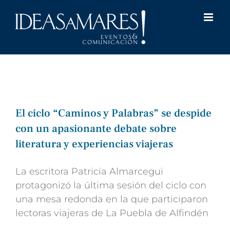
Saltar
al
contenido
El ciclo “Caminos y Palabras” se despide
con un apasionante debate sobre
literatura y experiencias viajeras
La escritora Patricia Almarcegui
protagonizó la última sesión del ciclo con
una mesa redonda en la que participaron
lectoras viajeras de La Puebla de Alfindén