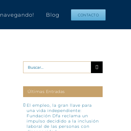
s navegando!
Blog
CONTACTO
Buscar:
Últimas Entradas
El empleo, la gran llave para
una vida independiente:
Fundación Dfa reclama un
impulso decidido a la inclusión
laboral de las personas con