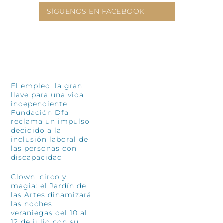
SÍGUENOS EN FACEBOOK
INFÓRMATE
El empleo, la gran
llave para una vida
independiente:
Fundación Dfa
reclama un impulso
decidido a la
inclusión laboral de
las personas con
discapacidad
Clown, circo y
magia: el Jardín de
las Artes dinamizará
las noches
veraniegas del 10 al
12 de julio con su