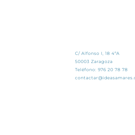
CONTÁCTANOS
C/ Alfonso I, 18 4ºA
50003 Zaragoza
Teléfono: 976 20 78 78
contactar@ideasamares