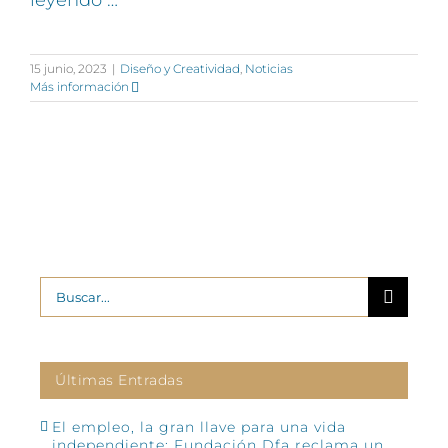
leyendo …
15 junio, 2023
|
Diseño y Creatividad
,
Noticias
Más información
Buscar:
Últimas Entradas
El empleo, la gran llave para una vida
independiente: Fundación Dfa reclama un