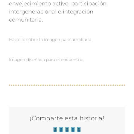
envejecimiento activo, participación
intergeneracional e integración
comunitaria.
Haz clic sobre la imagen para ampliarla.
Imagen diseñada para el encuentro.
¡Comparte esta historia!
Facebook
X
LinkedIn
WhatsApp
Correo