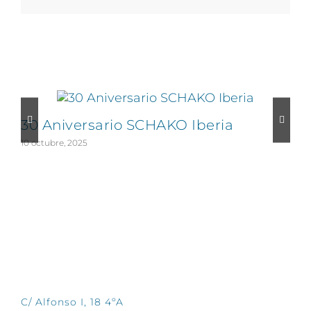
electrónico
Proyectos relacionados
30 Aniversario SCHAKO Iberia
10 octubre, 2025
1
CONTÁCTANOS
C/ Alfonso I, 18 4ºA