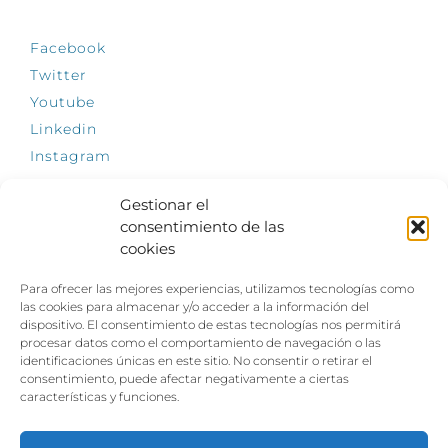
Facebook
Twitter
Youtube
Linkedin
Instagram
Gestionar el
consentimiento de las
cookies
INFÓRMATE
Para ofrecer las mejores experiencias, utilizamos tecnologías como
El empleo, la gran llave para una vida
las cookies para almacenar y/o acceder a la información del
independiente: Fundación Dfa reclama un
dispositivo. El consentimiento de estas tecnologías nos permitirá
impulso decidido a la inclusión laboral de las
procesar datos como el comportamiento de navegación o las
personas con discapacidad
identificaciones únicas en este sitio. No consentir o retirar el
consentimiento, puede afectar negativamente a ciertas
Clown, circo y magia: el Jardín de las Artes
características y funciones.
dinamizará las noches veraniegas del 10 al 12
de julio con su segundo “Festival
Ambulantes”