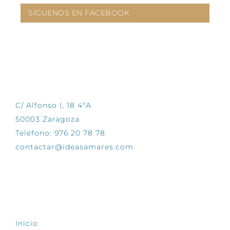
SÍGUENOS EN FACEBOOK
CONTÁCTANOS
C/ Alfonso I, 18 4ºA
50003 Zaragoza
Teléfono: 976 20 78 78
contactar@ideasamares.com
EXPLORA
Inicio