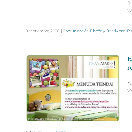
á
w
8 septiembre, 2020
|
Comunicación
,
Diseño y Creatividad
,
Ev
H
r
A
Y