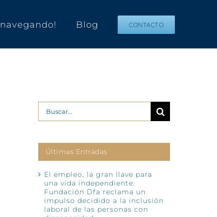
s navegando!
Blog
CONTACTO
Buscar:
Últimas Entradas
El empleo, la gran llave para
una vida independiente:
Fundación Dfa reclama un
impulso decidido a la inclusión
laboral de las personas con