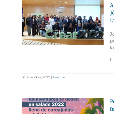
A
J
I
J
p
l
L
16 diciembre, 2022
|
Eventos
P
f