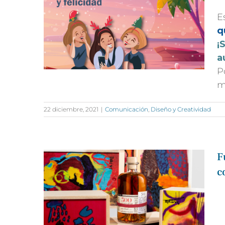
E
q
¡
a
P
m
22 diciembre, 2021
|
Comunicación
,
Diseño y Creatividad
F
c