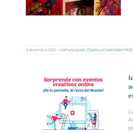
9 diciembre, 2021
|
Comunicación
,
Diseño y Creatividad
,
MOS
I
n
e
L
A
p