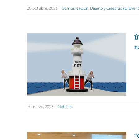
30 octubre, 2023
|
Comunicación
,
Diseño y Creatividad
,
Even
Ú
n
16 marzo, 2023
|
Noticias
“