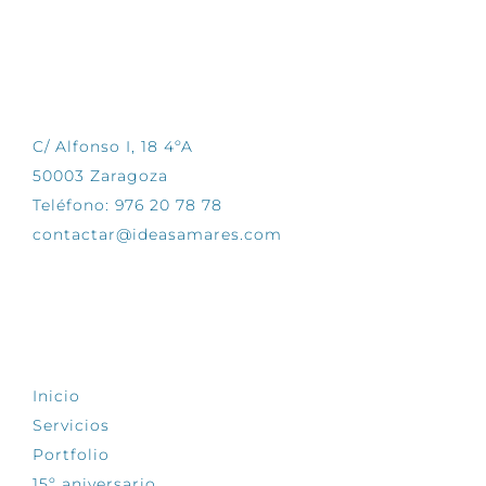
CONTÁCTANOS
C/ Alfonso I, 18 4ºA
50003 Zaragoza
Teléfono: 976 20 78 78
contactar@ideasamares.com
EXPLORA
Inicio
Servicios
Portfolio
15º aniversario