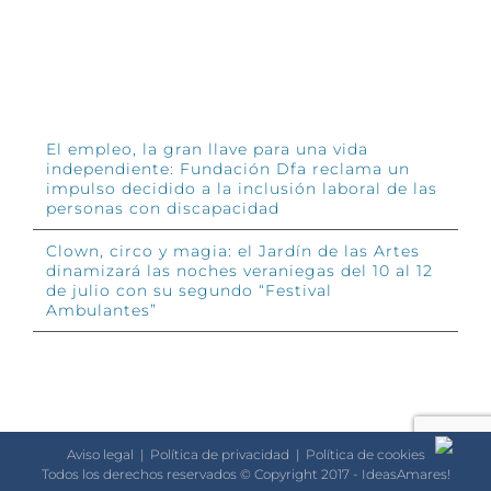
INFÓRMATE
El empleo, la gran llave para una vida
independiente: Fundación Dfa reclama un
impulso decidido a la inclusión laboral de las
personas con discapacidad
Clown, circo y magia: el Jardín de las Artes
dinamizará las noches veraniegas del 10 al 12
de julio con su segundo “Festival
Ambulantes”
Aviso legal
|
Política de privacidad
|
Política de cookies
Todos los derechos reservados © Copyright 2017 - IdeasAmares!