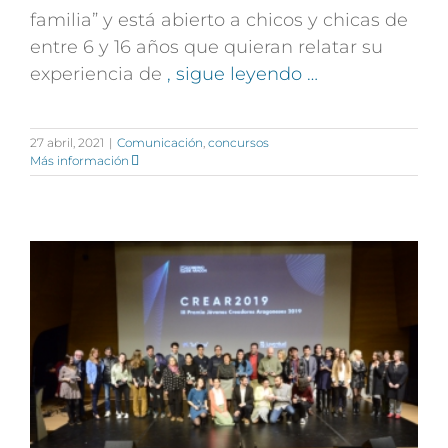
familia” y está abierto a chicos y chicas de
entre 6 y 16 años que quieran relatar su
experiencia de
, sigue leyendo …
27 abril, 2021
|
Comunicación
,
concursos
Más información