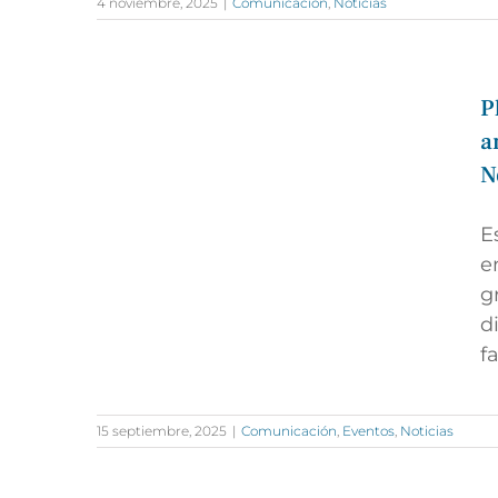
4 noviembre, 2025
|
Comunicación
,
Noticias
P
a
N
E
e
g
d
f
15 septiembre, 2025
|
Comunicación
,
Eventos
,
Noticias