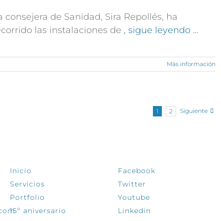
a consejera de Sanidad, Sira Repollés, ha
ecorrido las instalaciones de
, sigue leyendo …
Más información
Siguiente
1
2
EXPLORA
SÍGUENOS
Inicio
Facebook
Servicios
Twitter
Portfolio
Youtube
.com
15º aniversario
Linkedin