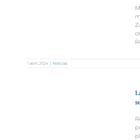
M
m
Z
o
R
1 abril, 2024
|
Noticias
L
s
R
p
p