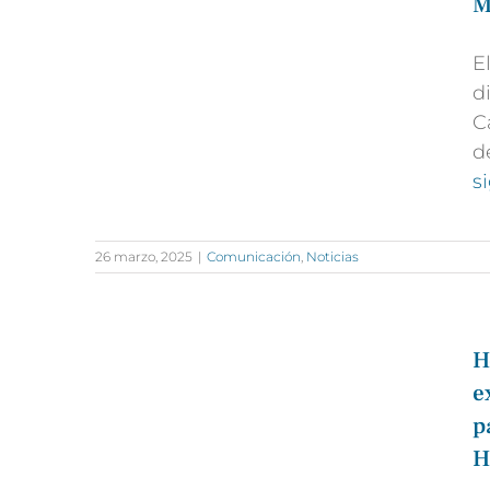
M
E
d
C
d
s
26 marzo, 2025
|
Comunicación
,
Noticias
H
e
p
H