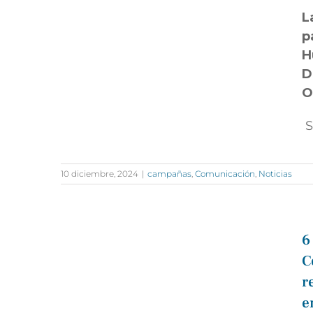
L
p
H
D
O
S
10 diciembre, 2024
|
campañas
,
Comunicación
,
Noticias
6
C
r
e