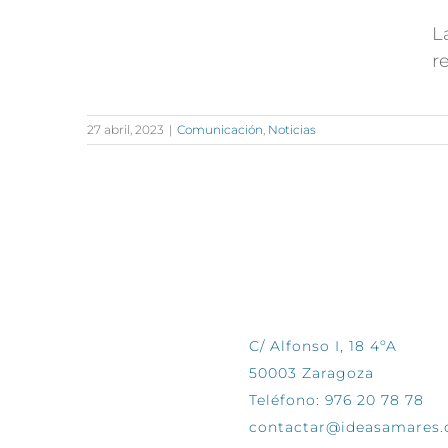
L
r
27 abril, 2023
|
Comunicación
,
Noticias
CONTÁCTANOS
C/ Alfonso I, 18 4ºA
50003 Zaragoza
Teléfono: 976 20 78 78
contactar@ideasamares