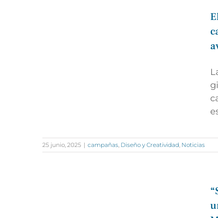
E
c
a
L
g
c
e
25 junio, 2025
|
campañas
,
Diseño y Creatividad
,
Noticias
“
u