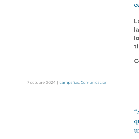
c
L
l
l
t
C
7 octubre, 2024
|
campañas
,
Comunicación
“
q
u