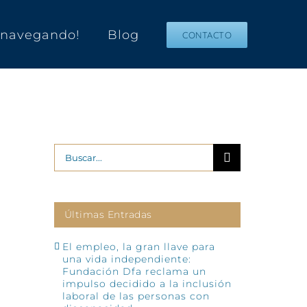
s navegando!
Blog
CONTACTO
Buscar:
Últimas Entradas
El empleo, la gran llave para
una vida independiente:
Fundación Dfa reclama un
impulso decidido a la inclusión
laboral de las personas con