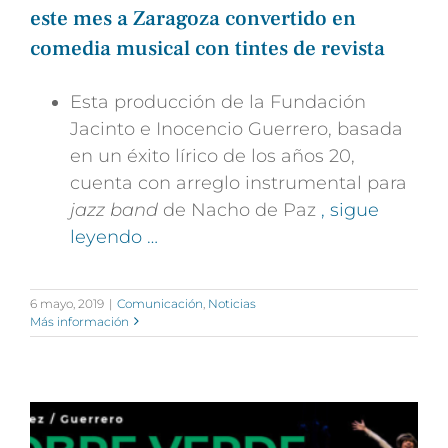
este mes a Zaragoza convertido en
comedia musical con tintes de revista
Esta producción de la Fundación
Jacinto e Inocencio Guerrero, basada
en un éxito lírico de los años 20,
cuenta con arreglo instrumental para
jazz band
de Nacho de Paz
, sigue
leyendo …
6 mayo, 2019
|
Comunicación
,
Noticias
Más información