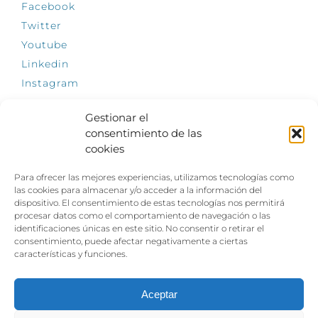
Facebook
Twitter
Youtube
Linkedin
Instagram
Gestionar el
consentimiento de las
cookies
INFÓRMATE
Para ofrecer las mejores experiencias, utilizamos tecnologías como
El empleo, la gran llave para una vida
las cookies para almacenar y/o acceder a la información del
independiente: Fundación Dfa reclama un
dispositivo. El consentimiento de estas tecnologías nos permitirá
impulso decidido a la inclusión laboral de las
procesar datos como el comportamiento de navegación o las
personas con discapacidad
identificaciones únicas en este sitio. No consentir o retirar el
consentimiento, puede afectar negativamente a ciertas
Clown, circo y magia: el Jardín de las Artes
características y funciones.
dinamizará las noches veraniegas del 10 al 12
de julio con su segundo “Festival
Ambulantes”
Aceptar