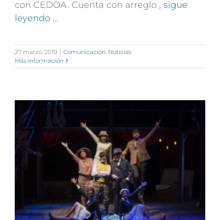
con CEDOA. Cuenta con arreglo
, sigue
leyendo …
27 marzo, 2019
|
Comunicación
,
Noticias
Más información